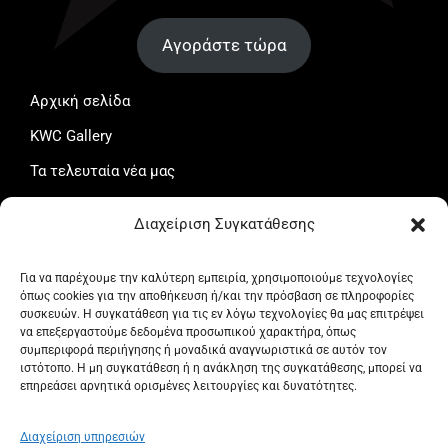
Αγοράστε τώρα
Αρχική σελίδα
KWC Gallery
Τα τελευταία νέα μας
Το καλάθι μου
Διαχείριση Συγκατάθεσης
Ταμείο
Ο λογαριασμός μου
Για να παρέχουμε την καλύτερη εμπειρία, χρησιμοποιούμε τεχνολογίες
όπως cookies για την αποθήκευση ή/και την πρόσβαση σε πληροφορίες
Όροι και προϋποθέσεις
συσκευών. Η συγκατάθεση για τις εν λόγω τεχνολογίες θα μας επιτρέψει
να επεξεργαστούμε δεδομένα προσωπικού χαρακτήρα, όπως
Πολιτική Απορρήτου
συμπεριφορά περιήγησης ή μοναδικά αναγνωριστικά σε αυτόν τον
ιστότοπο. Η μη συγκατάθεση ή η ανάκληση της συγκατάθεσης, μπορεί να
Πολιτική επιστροφών
επηρεάσει αρνητικά ορισμένες λειτουργίες και δυνατότητες.
Πολιτική Cookies (ΕΕ)
Διαχείριση υπηρεσιών