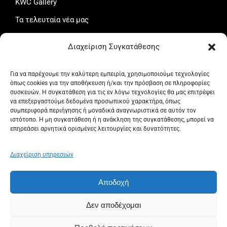
KWC Gallery
Τα τελευταία νέα μας
Το καλάθι μου
Διαχείριση Συγκατάθεσης
Ταμείο
Ο λογαριασμός μου
Για να παρέχουμε την καλύτερη εμπειρία, χρησιμοποιούμε τεχνολογίες
όπως cookies για την αποθήκευση ή/και την πρόσβαση σε πληροφορίες
Όροι και προϋποθέσεις
συσκευών. Η συγκατάθεση για τις εν λόγω τεχνολογίες θα μας επιτρέψει
να επεξεργαστούμε δεδομένα προσωπικού χαρακτήρα, όπως
Πολιτική Απορρήτου
συμπεριφορά περιήγησης ή μοναδικά αναγνωριστικά σε αυτόν τον
ιστότοπο. Η μη συγκατάθεση ή η ανάκληση της συγκατάθεσης, μπορεί να
Πολιτική επιστροφών
επηρεάσει αρνητικά ορισμένες λειτουργίες και δυνατότητες.
Πολιτική Cookies (ΕΕ)
Διαχείριση υπηρεσιών
Αποδοχή
© 2024 Stathis Ioannou - Kwcgreece.gr
Powered by
I2Csoft
Δεν αποδέχομαι
Ασφαλείς Πληρωμές μέσω Τράπεζας Πειραιώς