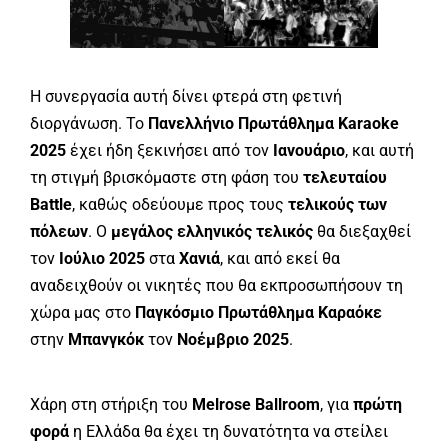
Η συνεργασία αυτή δίνει φτερά στη φετινή
διοργάνωση. Το
Πανελλήνιο Πρωτάθλημα Karaoke
2025
έχει ήδη ξεκινήσει από τον
Ιανουάριο
, και αυτή
τη στιγμή βρισκόμαστε στη φάση του
τελευταίου
Battle
, καθώς οδεύουμε προς τους
τελικούς των
πόλεων
. Ο
μεγάλος ελληνικός τελικός
θα διεξαχθεί
τον
Ιούλιο 2025
στα
Χανιά
, και από εκεί θα
αναδειχθούν οι νικητές που θα εκπροσωπήσουν τη
χώρα μας στο
Παγκόσμιο Πρωτάθλημα Καραόκε
στην
Μπανγκόκ
τον
Νοέμβριο 2025
.
Χάρη στη στήριξη του
Melrose Ballroom
, για
πρώτη
φορά
η Ελλάδα θα έχει τη δυνατότητα να στείλει