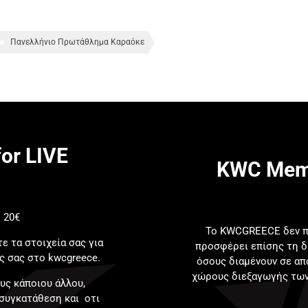
Πανελλήνιο Πρωτάθλημα Καραόκε
or LIVE
KWC Memb
 20€
Το KWCGREECE δεν π
ε τα στοιχεία σας για
προσφέρει επίσης τη 
 σας στο kwcgreece.
όσους διαμένουν σε απ
χώρους διεξαγωγής τω
υς κάποιου άλλου,
 συγκατάθεση και οτι