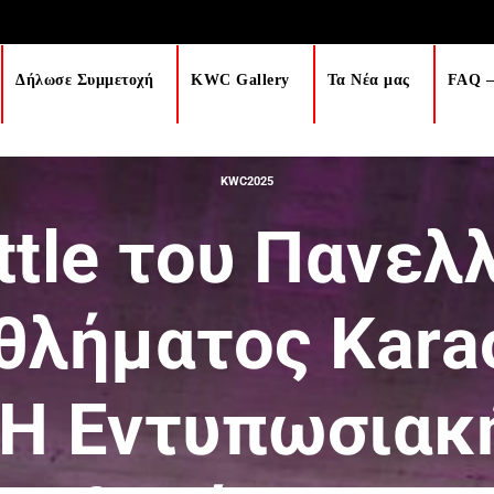
Δήλωσε Συμμετοχή
KWC Gallery
Τα Νέα μας
FAQ –
KWC2025
ttle του Πανελ
λήματος Kara
 Η Εντυπωσιακή