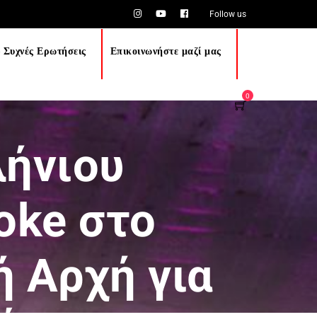
Follow us
 Συχνές Ερωτήσεις
Επικοινωνήστε μαζί μας
0
λήνιου
oke στο
 Αρχή για