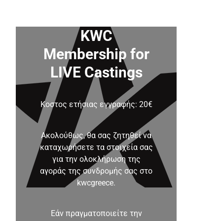
ΐου!
KWC
Membership for
LIVE Castings
Κοστος ετήσιας εγγραφής: 20€
Ακολούθως, θα σας ζητηθεί να
καταχωρήσετε τα στοιχεία σας
για την ολοκλήρωση της
αγοράς της συνδρομής σας στο
kwcgreece.
Εάν πραγματοποιείτε την