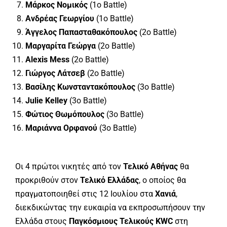
Μάρκος Νομικός
(1ο Battle)
Ανδρέας Γεωργίου
(1ο Battle)
Άγγελος Παπασταθακόπουλος
(2ο Battle)
Μαργαρίτα Γεώργα
(2ο Battle)
Alexis Mess
(2ο Battle)
Γιώργος Λάτσεβ
(2ο Battle)
Βασίλης Κωνσταντακόπουλος
(3ο Battle)
Julie Kelley
(3ο Battle)
Φώτιος Θωμόπουλος
(3ο Battle)
Μαριάννα Ορφανού
(3ο Battle)
Οι 4 πρώτοι νικητές από τον
Τελικό Αθήνας
θα
προκριθούν στον
Τελικό Ελλάδας
, ο οποίος θα
πραγματοποιηθεί στις 12 Ιουλίου στα
Χανιά
,
διεκδικώντας την ευκαιρία να εκπροσωπήσουν την
Ελλάδα στους
Παγκόσμιους Τελικούς KWC
στη