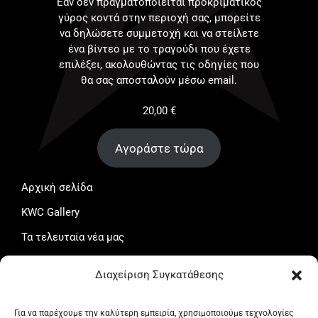
Εάν δεν πραγματοποιείται προκριματικός
γύρος κοντά στην περιοχή σας, μπορείτε
να δηλώσετε συμμετοχή και να στείλετε
ένα βίντεο με το τραγούδι που έχετε
επιλέξει, ακολουθώντας τις οδηγίες που
θα σας αποσταλούν μέσω email.
20,00
€
Αγοράστε τώρα
Αρχική σελίδα
KWC Gallery
Τα τελευταία νέα μας
Το καλάθι μου
Διαχείριση Συγκατάθεσης
Ταμείο
Ο λογαριασμός μου
Για να παρέχουμε την καλύτερη εμπειρία, χρησιμοποιούμε τεχνολογίες