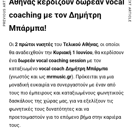
PREVIOUS ARTICLE
NEXT ARTICLE
Αθήνας κερδίζουν δωρεάν vocal
coaching με τον Δημήτρη
Μπάρμπα!
Οι
2 πρώτοι νικητές
του
Τελικού Αθήνας
, οι οποίοι
θα αναδειχθούν την
Κυριακή 1 Ιουνίου
, θα κερδίσουν
ένα
δωρεάν vocal coaching session
με τον
καταξιωμένο
vocal coach Δημήτρη Μπάρμπα
(γνωστός και ως
mrmusic.gr
). Πρόκειται για μια
μοναδική ευκαιρία να συνεργαστούν με έναν από
τους πιο έμπειρους και καταξιωμένους φωνητικούς
δασκάλους της χώρας μας, για να εξελίξουν τις
φωνητικές τους δυνατότητες και να
προετοιμαστούν για το επόμενο βήμα στην καριέρα
τους.