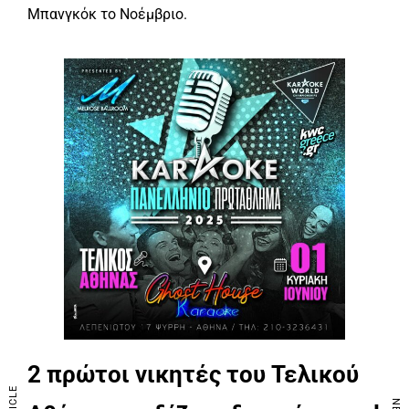
Μπανγκόκ το Νοέμβριο.
2 πρώτοι νικητές του Τελικού