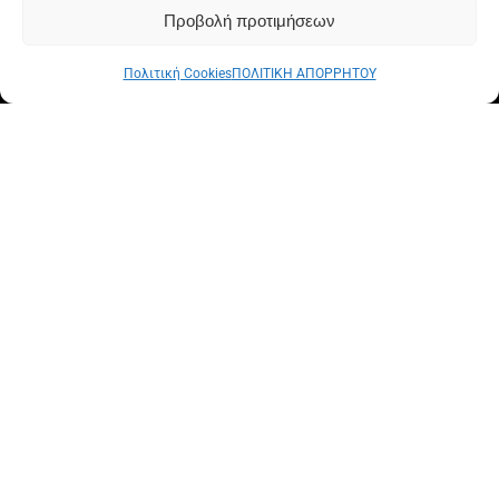
Προβολή προτιμήσεων
Πολιτική Cookies
ΠΟΛΙΤΙΚΗ ΑΠΟΡΡΗΤΟΥ
Η μουσική και το
τραγούδι μας
ενώνει. Είναι μια
απίστευτη δύναμη.
Είναι κάτι που οι