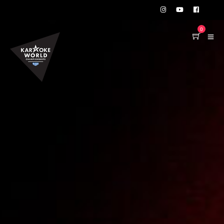
TEST75723
0