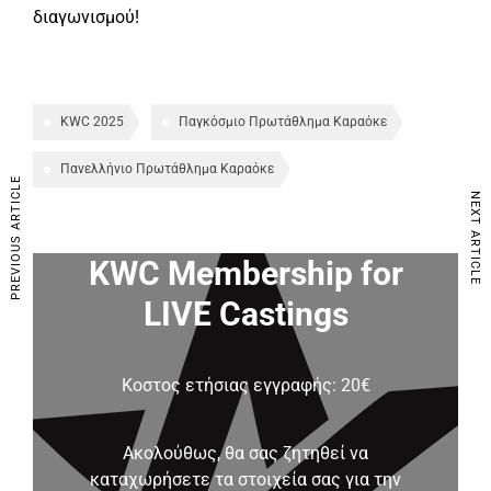
διαγωνισμού!
KWC 2025
Παγκόσμιο Πρωτάθλημα Καραόκε
Πανελλήνιο Πρωτάθλημα Καραόκε
PREVIOUS ARTICLE
NEXT ARTICLE
KWC Membership for
LIVE Castings
Κοστος ετήσιας εγγραφής: 20€
Ακολούθως, θα σας ζητηθεί να
καταχωρήσετε τα στοιχεία σας για την