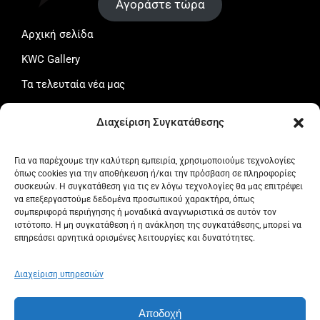
Αγοράστε τώρα
Αρχική σελίδα
KWC Gallery
Τα τελευταία νέα μας
Το καλάθι μου
Διαχείριση Συγκατάθεσης
Ταμείο
Ο λογαριασμός μου
Για να παρέχουμε την καλύτερη εμπειρία, χρησιμοποιούμε τεχνολογίες
όπως cookies για την αποθήκευση ή/και την πρόσβαση σε πληροφορίες
Όροι και προϋποθέσεις
συσκευών. Η συγκατάθεση για τις εν λόγω τεχνολογίες θα μας επιτρέψει
να επεξεργαστούμε δεδομένα προσωπικού χαρακτήρα, όπως
Πολιτική Απορρήτου
συμπεριφορά περιήγησης ή μοναδικά αναγνωριστικά σε αυτόν τον
ιστότοπο. Η μη συγκατάθεση ή η ανάκληση της συγκατάθεσης, μπορεί να
Πολιτική επιστροφών
επηρεάσει αρνητικά ορισμένες λειτουργίες και δυνατότητες.
Πολιτική Cookies (ΕΕ)
Διαχείριση υπηρεσιών
Αποδοχή