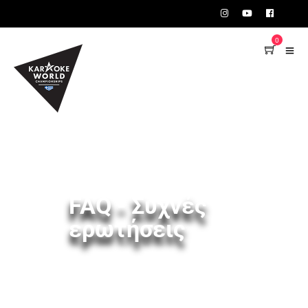
TEST75723
0
FAQ - Συχνές
ερωτήσεις