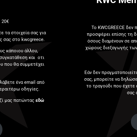
 20€
Το KWCGREECE δεν π
ε τα στοιχεία σας για
προσφέρει επίσης τη 
 σας στο kwcgreece.
όσους διαμένουν σε απ
χώρους διεξαγωγής τω
υς κάποιου άλλου,
 συγκατάθεση και οτι
ου που θα συμμετέχει
Εάν δεν πραγματοποιείτ
σας, μπορείτε να δηλώσε
λάβετε ένα email από
το τραγούδι που έχετε 
εραιτέρω οδηγίες.
σας 
αζί μας πατώντας
εδώ