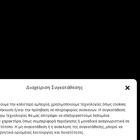
Διαχείριση Συγκατάθεσης
χουμε την καλύτερη εμπειρία, χρησιμοποιούμε τεχνολογίες όπως cookies
θήκευση ή/και την πρόσβαση σε πληροφορίες συσκευών. Η συγκατάθεση
λόγω τεχνολογίες θα μας επιτρέψει να επεξεργαστούμε δεδομένα
 χαρακτήρα, όπως συμπεριφορά περιήγησης ή μοναδικά αναγνωριστικά σε
στότοπο. Η μη συγκατάθεση ή η ανάκληση της συγκατάθεσης, μπορεί να
ρνητικά ορισμένες λειτουργίες και δυνατότητες.