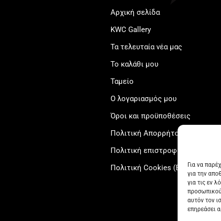
Αρχική σελίδα
KWC Gallery
Τα τελευταία νέα μας
Το καλάθι μου
Ταμείο
Ο λογαριασμός μου
Όροι και προϋποθέσεις
Πολιτική Απορρήτου
Πολιτική επιστροφών
Για να παρέ
Πολιτική Cookies (ΕΕ)
για την απο
για τις εν 
προσωπικού
αυτόν τον ι
επηρεάσει α