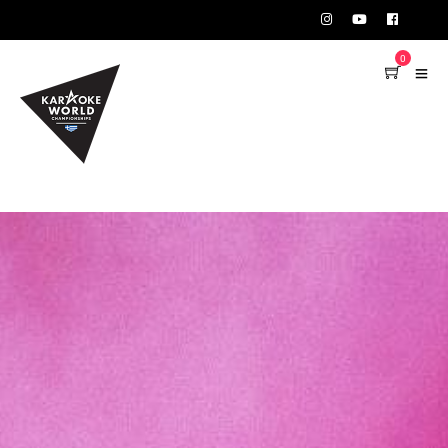
TEST75723
0