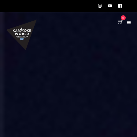
TEST75723
0