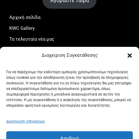
Αγοράστε τώρα
Αρχική σελίδα
KWC Gallery
Τα τελευταία νέα μας
Το καλάθι μου
Διαχείριση Συγκατάθεσης
Ταμείο
Ο λογαριασμός μου
Για να παρέχουμε την καλύτερη εμπειρία, χρησιμοποιούμε τεχνολογίες
όπως cookies για την αποθήκευση ή/και την πρόσβαση σε πληροφορίες
Όροι και προϋποθέσεις
συσκευών. Η συγκατάθεση για τις εν λόγω τεχνολογίες θα μας επιτρέψει
να επεξεργαστούμε δεδομένα προσωπικού χαρακτήρα, όπως
Πολιτική Απορρήτου
συμπεριφορά περιήγησης ή μοναδικά αναγνωριστικά σε αυτόν τον
ιστότοπο. Η μη συγκατάθεση ή η ανάκληση της συγκατάθεσης, μπορεί να
Πολιτική επιστροφών
επηρεάσει αρνητικά ορισμένες λειτουργίες και δυνατότητες.
Πολιτική Cookies (ΕΕ)
Διαχείριση υπηρεσιών
Αποδοχή