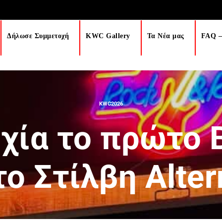
Δήλωσε Συμμετοχή
KWC Gallery
Τα Νέα μας
FAQ –
KWC2026
χία το πρώτο B
ο Στίλβη Alter