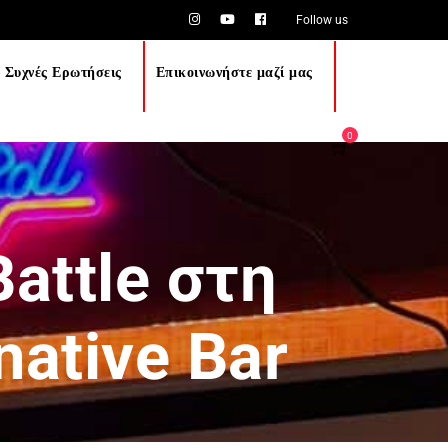
Follow us
 Συχνές Ερωτήσεις
Επικοινωνήστε μαζί μας
0
attle στη
native Bar