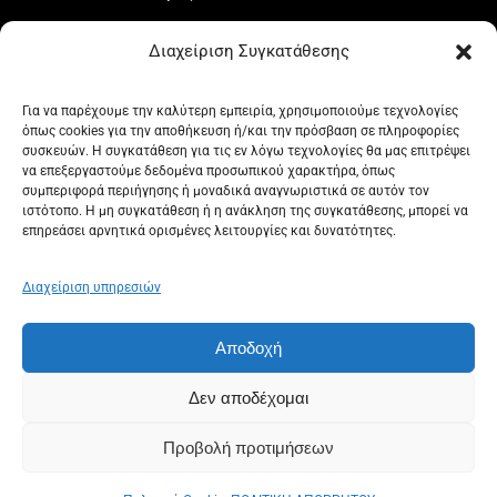
Το καλάθι μου
Διαχείριση Συγκατάθεσης
Ταμείο
Ο λογαριασμός μου
Για να παρέχουμε την καλύτερη εμπειρία, χρησιμοποιούμε τεχνολογίες
όπως cookies για την αποθήκευση ή/και την πρόσβαση σε πληροφορίες
Όροι και προϋποθέσεις
συσκευών. Η συγκατάθεση για τις εν λόγω τεχνολογίες θα μας επιτρέψει
να επεξεργαστούμε δεδομένα προσωπικού χαρακτήρα, όπως
Πολιτική Απορρήτου
συμπεριφορά περιήγησης ή μοναδικά αναγνωριστικά σε αυτόν τον
ιστότοπο. Η μη συγκατάθεση ή η ανάκληση της συγκατάθεσης, μπορεί να
Πολιτική επιστροφών
επηρεάσει αρνητικά ορισμένες λειτουργίες και δυνατότητες.
Πολιτική Cookies (ΕΕ)
Διαχείριση υπηρεσιών
Αποδοχή
© 2024 Stathis Ioannou - Kwcgreece.gr
Powered by
I2Csoft
Δεν αποδέχομαι
Ασφαλείς Πληρωμές μέσω Τράπεζας Πειραιώς
Προβολή προτιμήσεων