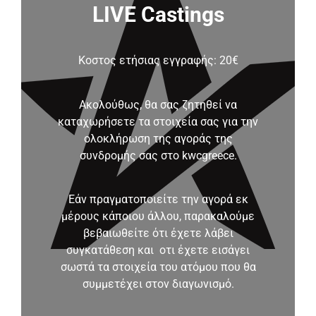
LIVE Castings
Κοστος ετήσιας εγγραφής: 20€
Ακολούθως, θα σας ζητηθεί να
καταχωρήσετε τα στοιχεία σας για την
ολοκλήρωση της αγοράς της
συνδρομής σας στο kwcgreece.
Εάν πραγματοποιείτε την αγορά εκ
μέρους κάποιου άλλου, παρακαλούμε
βεβαιωθείτε ότι έχετε λάβει
συγκατάθεση και οτι έχετε εισάγει
σωστά τα στοιχεία του ατόμου που θα
συμμετέχει στον διαγωνισμό.